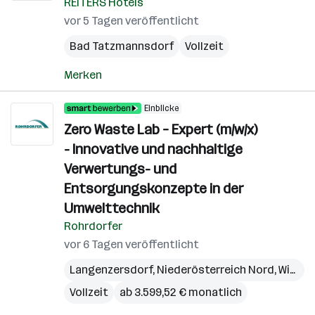
REITERS Hotels
vor 5 Tagen veröffentlicht
Bad Tatzmannsdorf
Vollzeit
Merken
Einblicke
Zero Waste Lab – Expert (m/w/x)
- Innovative und nachhaltige
Verwertungs- und
Entsorgungskonzepte in der
Umwelttechnik
Rohrdorfer
vor 6 Tagen veröffentlicht
Langenzersdorf
,
Niederösterreich Nord
,
Wien
,
B
Vollzeit
ab 3.599,52 € monatlich