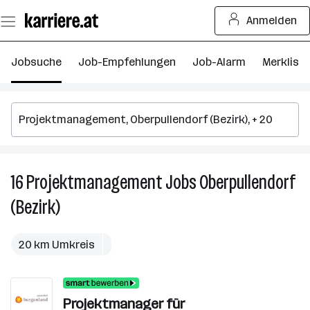
Zum
Anmelden
Seiteninhalt
springen
Jobsuche
Job-Empfehlungen
Job-Alarm
Merkliste
16
Projektmanagement
Jobs
Oberpullendorf
16
P
(Bezirk)
J
in
Ob
20 km Umkreis
(B
Projektmanager für