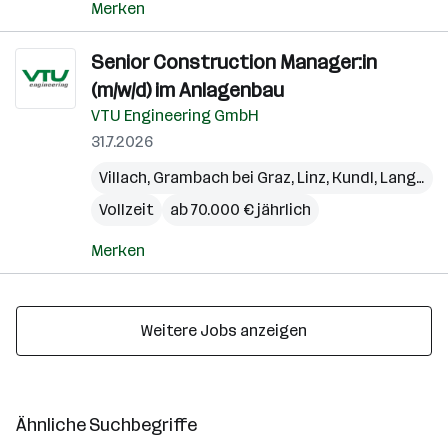
Merken
Senior Construction Manager:in
(m/w/d) im Anlagenbau
VTU Engineering GmbH
31.7.2026
Villach
,
Grambach bei Graz
,
Linz
,
Kundl
,
Langkampfen
Vollzeit
ab 70.000 € jährlich
Merken
Weitere Jobs anzeigen
Ähnliche Suchbegriffe