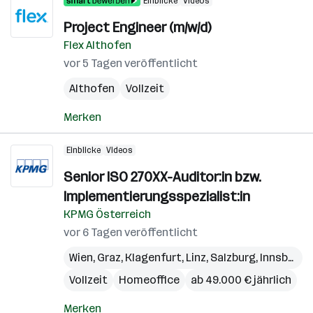
Einblicke
Videos
Project Engineer (m/w/d)
Flex Althofen
vor 5 Tagen veröffentlicht
Althofen
Vollzeit
Merken
Einblicke
Videos
Senior ISO 270XX-Auditor:in bzw.
Implementierungsspezialist:in
KPMG Österreich
vor 6 Tagen veröffentlicht
Wien
,
Graz
,
Klagenfurt
,
Linz
,
Salzburg
,
Innsbruck
Vollzeit
Homeoffice
ab 49.000 € jährlich
Merken