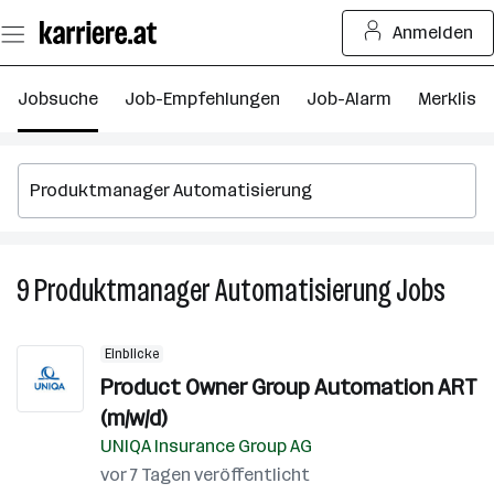
Zum
Anmelden
Seiteninhalt
springen
Jobsuche
Job-Empfehlungen
Job-Alarm
Merkliste
9
Produktmanager Automatisierung
Jobs
9
Prod
Autom
Einblicke
Jobs
Product Owner Group Automation ART
(m/w/d)
UNIQA Insurance Group AG
vor 7 Tagen veröffentlicht