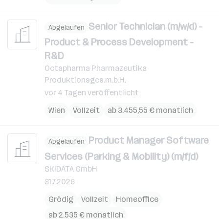
Senior Technician (m/w/d) -
Abgelaufen
Product & Process Development -
R&D
Octapharma Pharmazeutika
Produktionsges.m.b.H.
vor 4 Tagen veröffentlicht
Wien
Vollzeit
ab 3.455,55 € monatlich
Product Manager Software
Abgelaufen
Services (Parking & Mobility) (m/f/d)
SKIDATA GmbH
31.7.2026
Grödig
Vollzeit
Homeoffice
ab 2.535 € monatlich