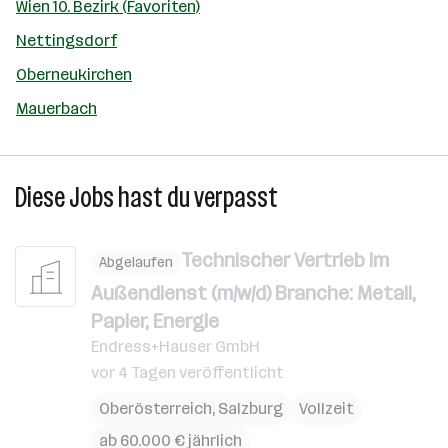
Wien 10. Bezirk (Favoriten)
Nettingsdorf
Oberneukirchen
Mauerbach
Diese Jobs hast du verpasst
Technischer Vertrieb im
Abgelaufen
Außendienst (m/w/d) Branche: Metall,
Papier, Energie
Endress+Hauser GmbH
vor 4 Tagen veröffentlicht
Oberösterreich
,
Salzburg
Vollzeit
ab 60.000 € jährlich