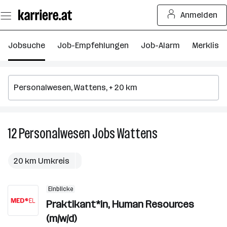
Zum
Anmelden
Seiteninhalt
springen
Jobsuche
Job-Empfehlungen
Job-Alarm
Merkliste
12
Personalwesen
Jobs
Wattens
12
Personalwesen
Jobs
20 km Umkreis
in
Wattens
Einblicke
Praktikant*in, Human Resources
(m/w/d)