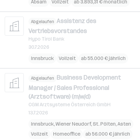
Absam
Vollzeit
ab 3.893,31 € monatlich
Assistenz des
Abgelaufen
Vertriebsvorstandes
Hypo Tirol Bank
30.7.2026
Innsbruck
Vollzeit
ab 55.000 € jährlich
Business Development
Abgelaufen
Manager / Sales Professional
(Arztsoftware) (m/w/d)
CGM Arztsysteme Österreich GmbH
13.7.2026
Innsbruck
,
Wiener Neudorf
,
St. Pölten
,
Asten
Vollzeit
Homeoffice
ab 56.000 € jährlich