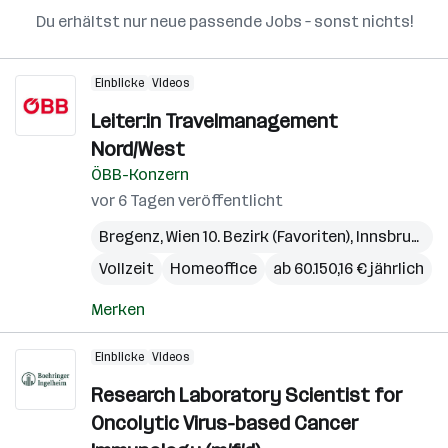
Du erhältst nur neue passende Jobs – sonst nichts!
Einblicke
Videos
Leiter:in Travelmanagement
Nord/West
ÖBB-Konzern
vor 6 Tagen veröffentlicht
Bregenz
,
Wien 10. Bezirk (Favoriten)
,
Innsbruck
,
S
Vollzeit
Homeoffice
ab 60.150,16 € jährlich
Merken
Einblicke
Videos
Research Laboratory Scientist for
Oncolytic Virus-based Cancer