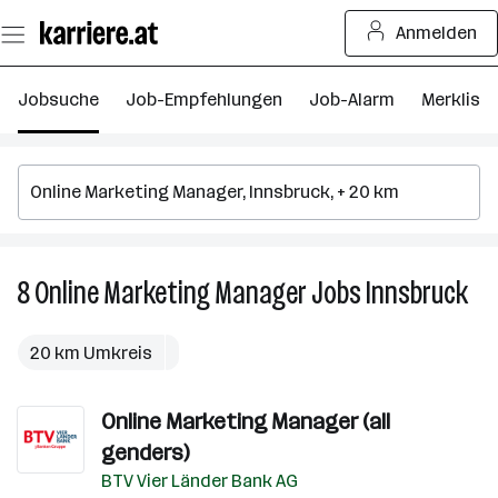
Zum
Anmelden
Seiteninhalt
springen
Jobsuche
Job-Empfehlungen
Job-Alarm
Merkliste
8
Online Marketing Manager
Jobs
Innsbruck
8
Onl
Mar
20 km Umkreis
Man
Job
Online Marketing Manager (all
in
Inn
genders)
BTV Vier Länder Bank AG