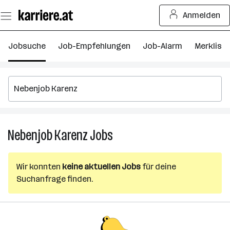
Zum
Anmelden
Seiteninhalt
springen
Jobsuche
Job-Empfehlungen
Job-Alarm
Merkliste
Nebenjob Karenz
Jobs
Nebenjob
Karenz
Jobs
Wir konnten
keine aktuellen Jobs
für deine
Suchanfrage finden.