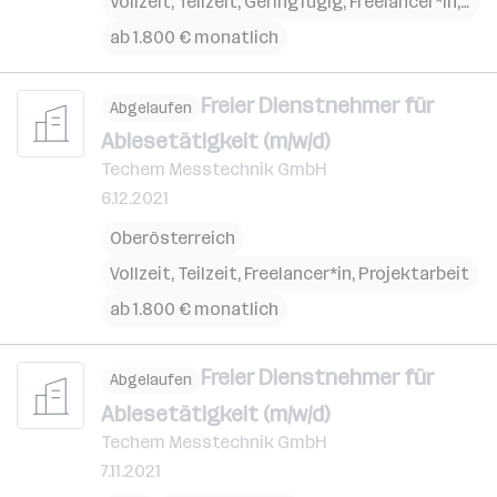
Vollzeit, Teilzeit, Geringfügig, Freelancer*in,
Projektarbeit
ab 1.800 € monatlich
Freier Dienstnehmer für
Abgelaufen
Ablesetätigkeit (m/w/d)
Techem Messtechnik GmbH
6.12.2021
Oberösterreich
Vollzeit, Teilzeit, Freelancer*in, Projektarbeit
ab 1.800 € monatlich
Freier Dienstnehmer für
Abgelaufen
Ablesetätigkeit (m/w/d)
Techem Messtechnik GmbH
7.11.2021