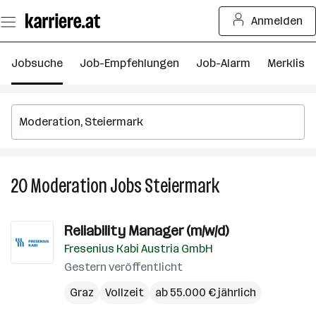
Zum
Anmelden
Seiteninhalt
springen
Jobsuche
Job-Empfehlungen
Job-Alarm
Merkliste
20
Moderation
Jobs
Steiermark
20
Moderation
Jobs
Reliability Manager (m/w/d)
in
Fresenius Kabi Austria GmbH
Steiermark
Gestern veröffentlicht
Graz
Vollzeit
ab 55.000 € jährlich