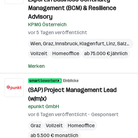
Management (BCM) & Resilience
Advisory
KPMG Österreich
vor 5 Tagen veröffentlicht
Wien
,
Graz
,
Innsbruck
,
Klagenfurt
,
Linz
,
Salzburg
Vollzeit
Homeoffice
ab 75.000 € jährlich
Merken
Einblicke
(SAP) Project Management Lead
(w/m/x)
epunkt GmbH
vor 6 Tagen veröffentlicht
Gesponsert
Graz
Vollzeit
Homeoffice
ab 5.500 € monatlich