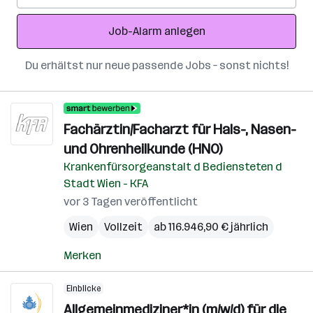
Adresse
Job-Alarm anlegen
Du erhältst nur neue passende Jobs – sonst nichts!
Fachärztin/Facharzt für Hals-, Nasen-
und Ohrenheilkunde (HNO)
Krankenfürsorgeanstalt d Bediensteten d
Stadt Wien - KFA
vor 3 Tagen veröffentlicht
Wien
Vollzeit
ab 116.946,90 € jährlich
Merken
Einblicke
Allgemeinmediziner*in (m/w/d) für die