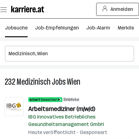
Zum
Anmelden
Seiteninhalt
springen
Jobsuche
Job-Empfehlungen
Job-Alarm
Merkliste
232
Medizinisch
Jobs
Wien
232
Medizinisch
Jobs
Einblicke
in
Arbeitsmediziner (m/w/d)
Wien
IBG Innovatives Betriebliches
Gesundheitsmanagement GmbH
Heute veröffentlicht
Gesponsert