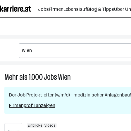
Zum
Jobs
Firmen
Lebenslauf
Blog & Tipps
Über U
Seiteninhalt
springen
Mehr als 1.000
Jobs
Wien
Mehr
als
1.000
Der Job
Projektleiter (w/m/d) – medizinischer Anlagenba
Jobs
in
Firmenprofil anzeigen
Wien
Einblicke
Videos