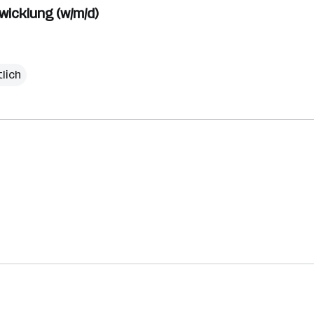
icklung (w/m/d)
lich