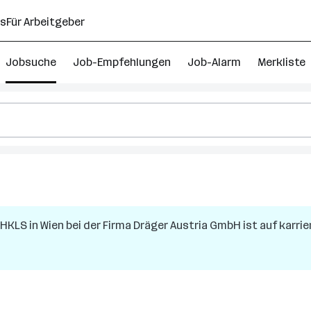
ns
Für Arbeitgeber
Jobsuche
Job-Empfehlungen
Job-Alarm
Merkliste
u/HKLS
in
Wien
bei der Firma
Dräger Austria GmbH
ist auf karrie