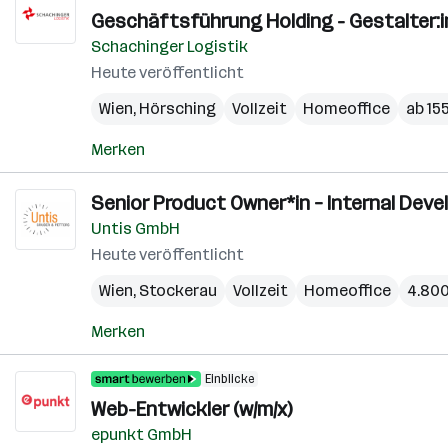
Geschäftsführung Holding - Gestalter:i
Schachinger Logistik
Heute veröffentlicht
Wien
,
Hörsching
Vollzeit
Homeoffice
ab 15
Merken
Senior Product Owner*in – Internal Devel
Untis GmbH
Heute veröffentlicht
Wien
,
Stockerau
Vollzeit
Homeoffice
4.800
Merken
Einblicke
Web-Entwickler (w/m/x)
epunkt GmbH