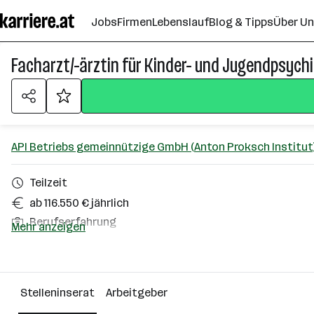
Zum
Jobs
Firmen
Lebenslauf
Blog & Tipps
Über U
Seiteninhalt
springen
Facharzt/-ärztin für Kinder- und Jugendpsychi
API Betriebs gemeinnützige GmbH (Anton Proksch Institut
Teilzeit
ab 116.550 € jährlich
Berufserfahrung
Mehr anzeigen
Wien
Über das Unternehmen
Stelleninserat
Arbeitgeber
101 - 500 Mitarbeiter*innen