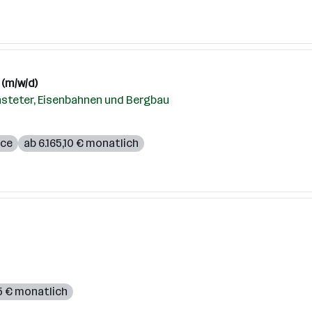
 (m/w/d)
nsteter, Eisenbahnen und Bergbau
ice
ab 6.165,10 € monatlich
25 € monatlich