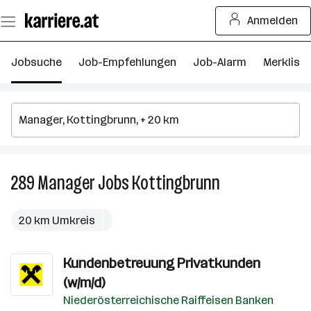
Zum
Anmelden
Seiteninhalt
springen
Jobsuche
Job-Empfehlungen
Job-Alarm
Merkliste
289
Manager
Jobs
Kottingbrunn
289
Manager
Jobs
20 km Umkreis
in
Kottingbrunn
Kundenbetreuung Privatkunden
(w/m/d)
Niederösterreichische Raiffeisen Banken