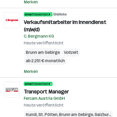
Merken
Einblicke
Verkaufsmitarbeiter im Innendienst
(m/w/d)
C. Bergmann KG
Heute veröffentlicht
Brunn am Gebirge
Vollzeit
ab 2.251 € monatlich
Merken
Transport Manager
Fercam Austria GmbH
Heute veröffentlicht
Kundl
,
St. Pölten
,
Brunn am Gebirge
,
Salzburg
,
Sp