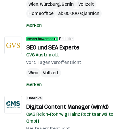
Wien
,
Würzburg
,
Berlin
Vollzeit
Homeoffice
ab 60.000 € jährlich
Merken
Einblicke
SEO und SEA Experte
GVS Austria e.U.
vor 5 Tagen veröffentlicht
Wien
Vollzeit
Merken
Einblicke
Digital Content Manager (w/m/d)
CMS Reich-Rohrwig Hainz Rechtsanwälte
GmbH
Heute veröffentlicht