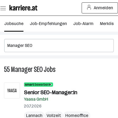
Zum
Anmelden
Seiteninhalt
springen
Jobsuche
Job-Empfehlungen
Job-Alarm
Merkliste
55
Manager SEO
Jobs
55
Manager
SEO
Jobs
Senior SEO-Manager:in
Yaasa GmbH
20.7.2026
Lannach
Vollzeit
Homeoffice