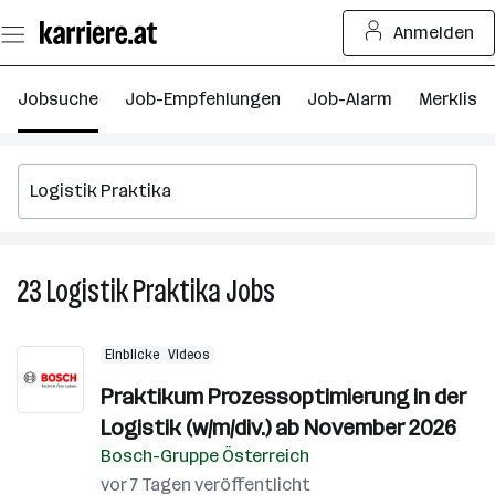
Zum
Anmelden
Seiteninhalt
springen
Jobsuche
Job-Empfehlungen
Job-Alarm
Merkliste
23
Logistik Praktika
Jobs
23
Logistik
Praktika
Einblicke
Videos
Jobs
Praktikum Prozessoptimierung in der
Logistik (w/m/div.) ab November 2026
Bosch-Gruppe Österreich
vor 7 Tagen veröffentlicht