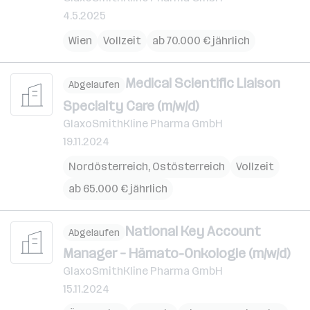
4.5.2025
Wien
Vollzeit
ab 70.000 € jährlich
Medical Scientific Liaison
Abgelaufen
Specialty Care (m/w/d)
GlaxoSmithKline Pharma GmbH
19.11.2024
Nordösterreich
,
Ostösterreich
Vollzeit
ab 65.000 € jährlich
National Key Account
Abgelaufen
Manager – Hämato-Onkologie (m/w/d)
GlaxoSmithKline Pharma GmbH
15.11.2024