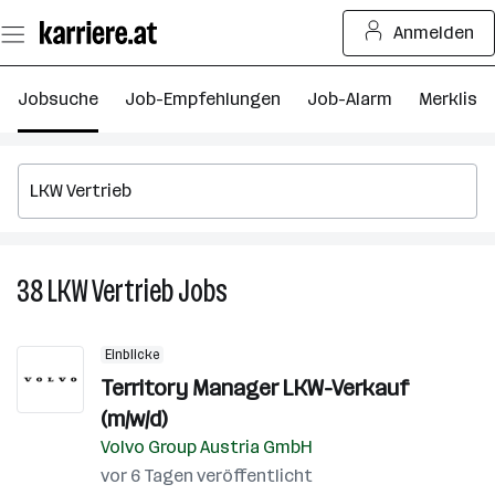
Zum
Anmelden
Seiteninhalt
springen
Jobsuche
Job-Empfehlungen
Job-Alarm
Merkliste
38
LKW Vertrieb
Jobs
38
LKW
Vertrieb
Einblicke
Jobs
Territory Manager LKW-Verkauf
(m/w/d)
Volvo Group Austria GmbH
vor 6 Tagen veröffentlicht