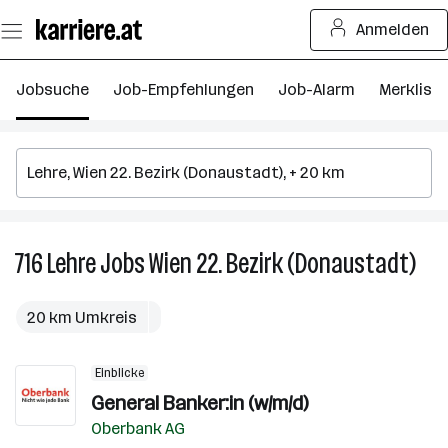
Zum
Anmelden
Seiteninhalt
springen
Jobsuche
Job-Empfehlungen
Job-Alarm
Merkliste
716
Lehre
Jobs
Wien 22. Bezirk (Donaustadt)
716
Lehr
Job
20 km Umkreis
in
Wie
Einblicke
22.
General Banker:in (w/m/d)
Bezi
(Do
Oberbank AG