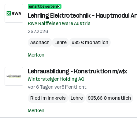
Lehrling Elektrotechnik – Hauptmodul An
RWA Raiffeisen Ware Austria
23.7.2026
Aschach
Lehre
935 € monatlich
Merken
Lehrausbildung - Konstruktion m/w/x
Wintersteiger Holding AG
vor 6 Tagen veröffentlicht
Ried im Innkreis
Lehre
935,66 € monatlich
Merken