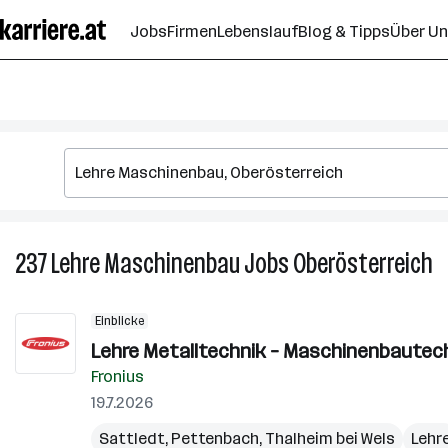
Zum
Jobs
Firmen
Lebenslauf
Blog & Tipps
Über U
Seiteninhalt
springen
237
Lehre Maschinenbau
Jobs
Oberösterreich
2
Le
M
Einblicke
J
Lehre Metalltechnik – Maschinenbautechn
in
Fronius
O
19.7.2026
Sattledt
,
Pettenbach
,
Thalheim bei Wels
Lehr