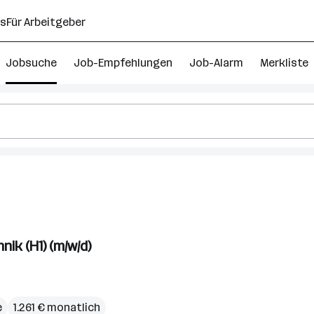
ns
Für Arbeitgeber
Jobsuche
Job-Empfehlungen
Job-Alarm
Merkliste
37
hre
aschinenbau
obs
ik (H1) (m/w/d)
berösterreich
e
1.261 € monatlich