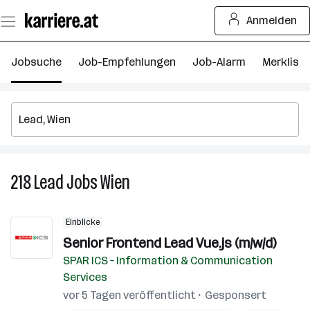
Zum
Anmelden
Seiteninhalt
springen
Jobsuche
Job-Empfehlungen
Job-Alarm
Merkliste
218
Lead
Jobs
Wien
218
Lead
Jobs
Einblicke
in
Senior Frontend Lead Vue.js​ (m/w/d)
Wien
SPAR ICS – Information & Communication
Services
vor 5 Tagen veröffentlicht
Gesponsert