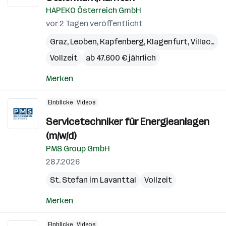
HAPEKO Österreich GmbH
vor 2 Tagen veröffentlicht
Graz
,
Leoben
,
Kapfenberg
,
Klagenfurt
,
Villach
,
W
Vollzeit
ab 47.600 € jährlich
Merken
Einblicke
Videos
Servicetechniker für Energieanlagen
(m/w/d)
PMS Group GmbH
28.7.2026
St. Stefan im Lavanttal
Vollzeit
Merken
Einblicke
Videos