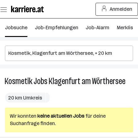
Zum
Anmelden
Seiteninhalt
springen
Jobsuche
Job-Empfehlungen
Job-Alarm
Merkliste
Kosmetik
Jobs
Klagenfurt am Wörthersee
Kosm
Jobs
in
20 km Umkreis
Klage
am
Wir konnten
keine aktuellen Jobs
für deine
Wört
Suchanfrage finden.