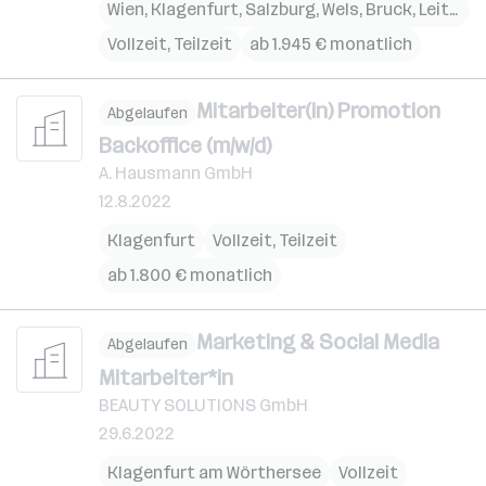
Wien
,
Klagenfurt
,
Salzburg
,
Wels
,
Bruck
,
Leitha
,
D
Vollzeit, Teilzeit
ab 1.945 € monatlich
Mitarbeiter(in) Promotion
Abgelaufen
Backoffice (m/w/d)
A. Hausmann GmbH
12.8.2022
Klagenfurt
Vollzeit, Teilzeit
ab 1.800 € monatlich
Marketing & Social Media
Abgelaufen
Mitarbeiter*in
BEAUTY SOLUTIONS GmbH
29.6.2022
Klagenfurt am Wörthersee
Vollzeit