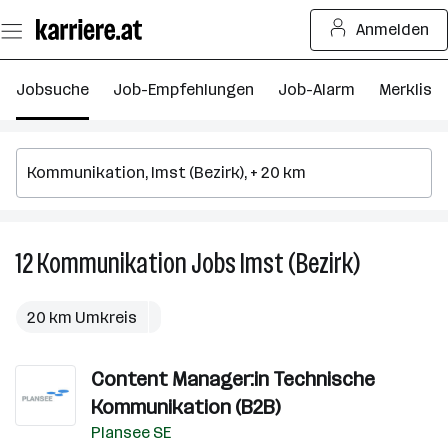
Zum
Anmelden
Seiteninhalt
springen
Jobsuche
Job-Empfehlungen
Job-Alarm
Merkliste
12
Kommunikation
Jobs
Imst (Bezirk)
12
Kommunika
Jobs
20 km Umkreis
in
Imst
Content Manager:in Technische
(Bezirk)
Kommunikation (B2B)
Plansee SE