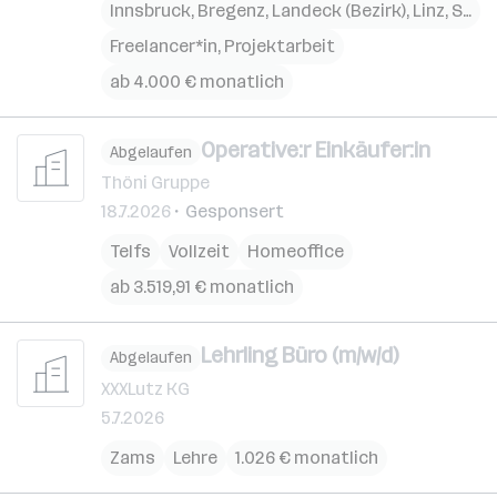
Innsbruck
,
Bregenz
,
Landeck (Bezirk)
,
Linz
,
St. Pölten
Freelancer*in, Projektarbeit
ab 4.000 € monatlich
Operative:r Einkäufer:in
Abgelaufen
Thöni Gruppe
18.7.2026
Gesponsert
Telfs
Vollzeit
Homeoffice
ab 3.519,91 € monatlich
Lehrling Büro (m/w/d)
Abgelaufen
XXXLutz KG
5.7.2026
Zams
Lehre
1.026 € monatlich