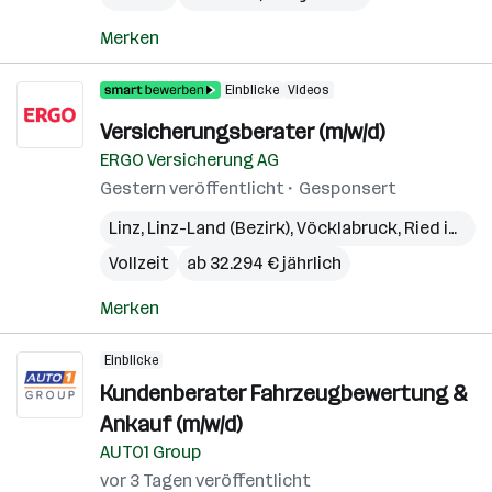
Merken
Einblicke
Videos
Versicherungsberater (m/w/d)
ERGO Versicherung AG
Gestern veröffentlicht
Gesponsert
Linz
,
Linz-Land (Bezirk)
,
Vöcklabruck
,
Ried im Innkreis
Vollzeit
ab 32.294 € jährlich
Merken
Einblicke
Kundenberater Fahrzeugbewertung &
Ankauf (m/w/d)
AUTO1 Group
vor 3 Tagen veröffentlicht