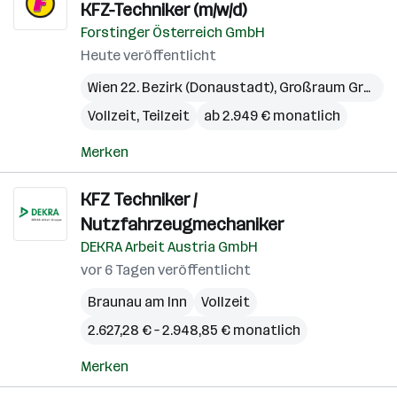
KFZ-Techniker (m/w/d)
Forstinger Österreich GmbH
Heute veröffentlicht
Wien 22. Bezirk (Donaustadt)
,
Großraum Graz
,
O
Vollzeit, Teilzeit
ab 2.949 € monatlich
Merken
KFZ Techniker /
Nutzfahrzeugmechaniker
DEKRA Arbeit Austria GmbH
vor 6 Tagen veröffentlicht
Braunau am Inn
Vollzeit
2.627,28 € – 2.948,85 € monatlich
Merken