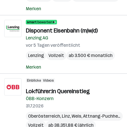
Merken
Disponent Eisenbahn (m/w/d)
Lenzing AG
vor 5 Tagen veröffentlicht
Lenzing
Vollzeit
ab 3.500 € monatlich
Merken
Einblicke
Videos
Lokführer:in Quereinstieg
ÖBB-Konzern
31.7.2026
Oberösterreich
,
Linz
,
Wels
,
Attnang-Puchheim
Vollzeit
ab 38.351,88 € jährlich