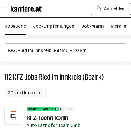
Zum
Anmelden
Seiteninhalt
springen
Jobsuche
Job-Empfehlungen
Job-Alarm
Merkliste
112
KFZ
Jobs
Ried im Innkreis (Bezirk)
112
KFZ
Jobs
20 km Umkreis
in
Ried
Einblicke
im
KFZ-Techniker|in
Innkreis
(Bezirk)
Auto Esthofer Team GmbH