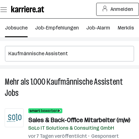
Zum
Anmelden
Seiteninhalt
springen
Jobsuche
Job-Empfehlungen
Job-Alarm
Merkliste
Mehr als 1.000
Kaufmännische Assistent
M
al
Jobs
1.
K
A
J
Sales & Back-Office Mitarbeiter (m/w)
SoLo IT Solutions & Consulting GmbH
vor 7 Tagen veröffentlicht
Gesponsert