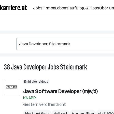
Zum
Jobs
Firmen
Lebenslauf
Blog & Tipps
Über U
Seiteninhalt
springen
38
Java Developer
Jobs
Steiermark
38
Java
Developer
Einblicke
Videos
Jobs
in
Java Software Developer (m/w/d)
Steiermark
KNAPP
Gestern veröffentlicht
Hart bei Graz
Vollzeit
Homeoffice
ab 3.900