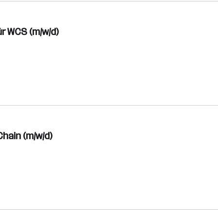
r WCS (m/w/d)
hain (m/w/d)