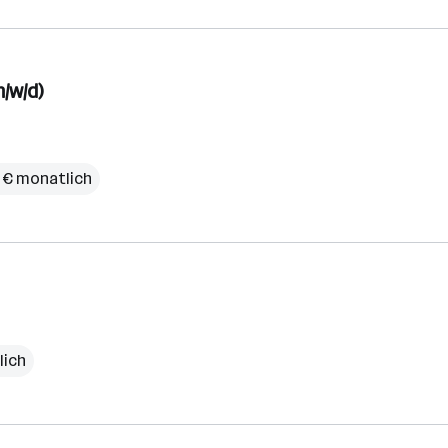
/w/d)
 € monatlich
lich