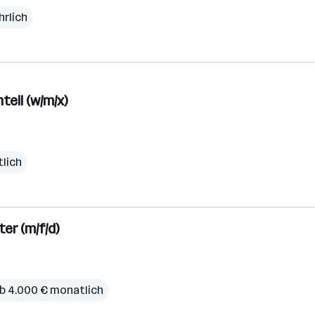
hrlich
eil (w/m/x)
lich
er (m/f/d)
b 4.000 € monatlich