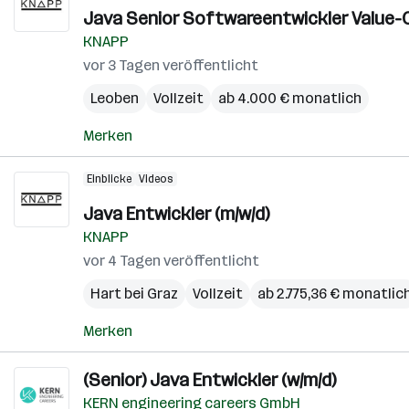
Java Senior Softwareentwickler Value-C
KNAPP
vor 3 Tagen veröffentlicht
Leoben
Vollzeit
ab 4.000 € monatlich
Merken
Einblicke
Videos
Java Entwickler (m/w/d)
KNAPP
vor 4 Tagen veröffentlicht
Hart bei Graz
Vollzeit
ab 2.775,36 € monatlic
Merken
(Senior) Java Entwickler (w/m/d)
KERN engineering careers GmbH