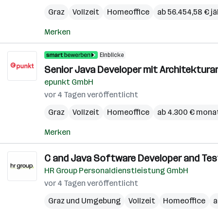
Graz
Vollzeit
Homeoffice
ab 56.454,58 € jä
Merken
Einblicke
Senior Java Developer mit Architekturant
epunkt GmbH
vor 4 Tagen veröffentlicht
Graz
Vollzeit
Homeoffice
ab 4.300 € monat
Merken
C and Java Software Developer and Test
HR Group Personaldienstleistung GmbH
vor 4 Tagen veröffentlicht
Graz und Umgebung
Vollzeit
Homeoffice
a