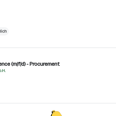
lich
ence (m/f/d) - Procurement
.H.