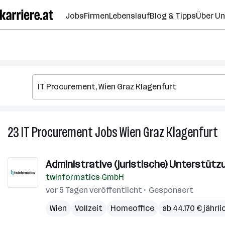
Zum
Jobs
Firmen
Lebenslauf
Blog & Tipps
Über U
Seiteninhalt
springen
23
IT Procurement
Jobs
Wien Graz Klagenfurt
2
IT
P
Administrative (juristische) Unterstützu
J
twinformatics GmbH
in
W
vor 5 Tagen veröffentlicht
Gesponsert
G
Wien
Vollzeit
Homeoffice
ab 44.170 € jährli
K