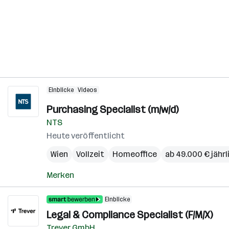
Einblicke
Videos
Purchasing Specialist (m/w/d)
NTS
Heute veröffentlicht
Wien
Vollzeit
Homeoffice
ab 49.000 € jährl
Merken
Einblicke
Legal & Compliance Specialist (F/M/X)
Trever GmbH