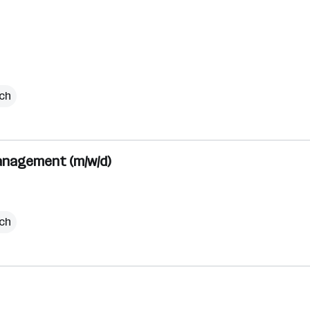
ich
anagement (m/w/d)
ich