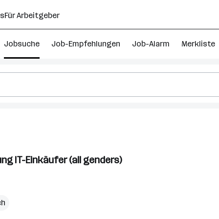
ns
Für Arbeitgeber
Jobsuche
Job-Empfehlungen
Job-Alarm
Merkliste
3
rocurement
ng IT-Einkäufer (all genders)
obs
ien
raz
ch
lagenfurt