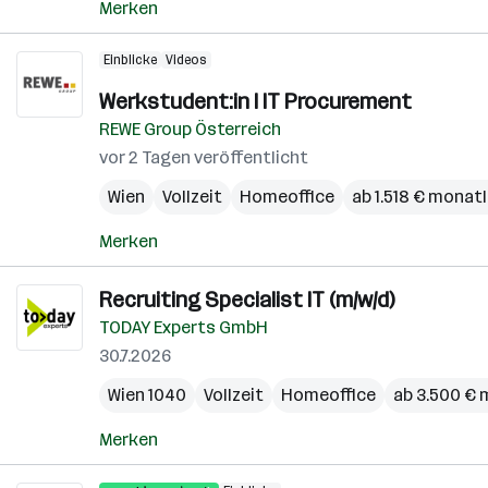
Merken
Einblicke
Videos
Werkstudent:in I IT Procurement
REWE Group Österreich
vor 2 Tagen veröffentlicht
Wien
Vollzeit
Homeoffice
ab 1.518 € monatl
Merken
Recruiting Specialist IT (m/w/d)
TODAY Experts GmbH
30.7.2026
Wien 1040
Vollzeit
Homeoffice
ab 3.500 € 
Merken