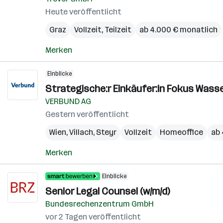
Heute veröffentlicht
Graz
Vollzeit, Teilzeit
ab 4.000 € monatlich
Merken
Einblicke
Strategische:r Einkäufer:in Fokus Wass
VERBUND AG
Gestern veröffentlicht
Wien
,
Villach
,
Steyr
Vollzeit
Homeoffice
ab 
Merken
Einblicke
Senior Legal Counsel (w/m/d)
Bundesrechenzentrum GmbH
vor 2 Tagen veröffentlicht