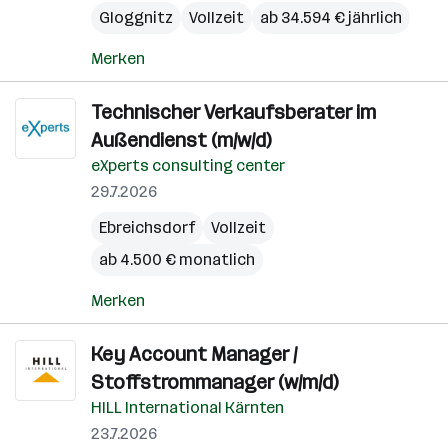
Gloggnitz
Vollzeit
ab 34.594 € jährlich
Merken
Technischer Verkaufsberater im
Außendienst (m/w/d)
eXperts consulting center
29.7.2026
Ebreichsdorf
Vollzeit
ab 4.500 € monatlich
Merken
Key Account Manager /
Stoffstrommanager (w/m/d)
HILL International Kärnten
23.7.2026