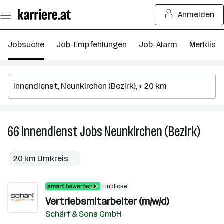
Zum
Anmelden
Seiteninhalt
springen
Jobsuche
Job-Empfehlungen
Job-Alarm
Merkliste
66
Innendienst
Jobs
Neunkirchen (Bezirk)
66
Innen
Jobs
20 km Umkreis
in
Neunk
Einblicke
(Bezir
Vertriebsmitarbeiter (m/w/d)
Schärf & Sons GmbH