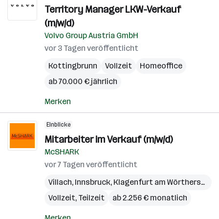
Territory Manager LKW-Verkauf
(m/w/d)
Volvo Group Austria GmbH
vor 3 Tagen veröffentlicht
Kottingbrunn
Vollzeit
Homeoffice
ab 70.000 € jährlich
Merken
Einblicke
Mitarbeiter im Verkauf (m/w/d)
McSHARK
vor 7 Tagen veröffentlicht
Villach
,
Innsbruck
,
Klagenfurt am Wörthersee
,
W
Vollzeit, Teilzeit
ab 2.256 € monatlich
Merken