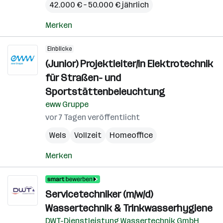
42.000 € – 50.000 € jährlich
Merken
Einblicke
(Junior) Projektleiter/in Elektrotechnik
für Straßen- und
Sportstättenbeleuchtung
eww Gruppe
vor 7 Tagen veröffentlicht
Wels
Vollzeit
Homeoffice
Merken
Servicetechniker (m/w/d)
Wassertechnik & Trinkwasserhygiene
DWT-Dienstleistung Wassertechnik GmbH