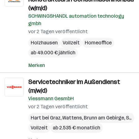
(w/m/d)
SCHWINGSHANDL automation technology
gmbh
vor 2 Tagen veröffentlicht
Holzhausen
Vollzeit
Homeoffice
ab 49.000 € jährlich
Merken
Servicetechniker im Außendienst
(m/w/d)
Viessmann GesmbH
vor 2 Tagen veröffentlicht
Hart bei Graz
,
Wattens
,
Brunn am Gebirge
,
Steinhaus
Vollzeit
ab 2.535 € monatlich