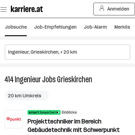
Zum
Anmelden
Seiteninhalt
springen
Jobsuche
Job-Empfehlungen
Job-Alarm
Merkliste
414
Ingenieur
Jobs
Grieskirchen
414
Ingenieur
Jobs
20 km Umkreis
in
Grieskirchen
Einblicke
Projekttechniker im Bereich
Gebäudetechnik mit Schwerpunkt