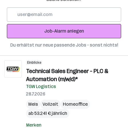
E-
Mail-
Adresse
Job-Alarm anlegen
Du erhältst nur neue passende Jobs – sonst nichts!
Einblicke
Technical Sales Engineer – PLC &
Automation (m/w/d)*
TGW Logistics
28.7.2026
Wels
Vollzeit
Homeoffice
ab 53.241 € jährlich
Merken