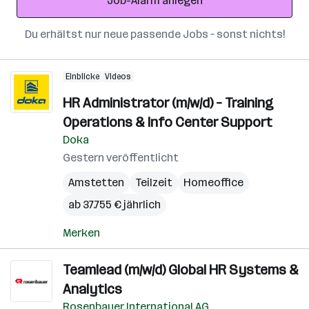
Job-Alarm anlegen
Du erhältst nur neue passende Jobs – sonst nichts!
Einblicke
Videos
HR Administrator (m/w/d) – Training
Operations & Info Center Support
Doka
Gestern veröffentlicht
Amstetten
Teilzeit
Homeoffice
ab 37.755 € jährlich
Merken
Teamlead (m/w/d) Global HR Systems &
Analytics
Rosenbauer International AG