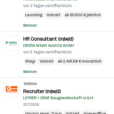
vor 3 Tagen veröffentlicht
Leonding
Vollzeit
ab 60.500 € jährlich
Merken
HR Consultant (m/w/d)
DEKRA Arbeit Austria GmbH
vor 5 Tagen veröffentlicht
Steyr
Vollzeit
ab 2.461,58 € monatlich
Merken
Einblicke
Recruiter (m/w/d)
LEYRER + GRAF Baugesellschaft m.b.H.
31.7.2026
Gmünd
,
Horn
,
Traun
Vollzeit
Homeoffice