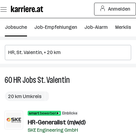
Zum
Anmelden
Seiteninhalt
springen
Jobsuche
Job-Empfehlungen
Job-Alarm
Merkliste
60
HR
Jobs
St. Valentin
60
HR
Jobs
20 km Umkreis
in
St.
Einblicke
Valentin
HR-Generalist (m/w/d)
SKE Engineering GmbH