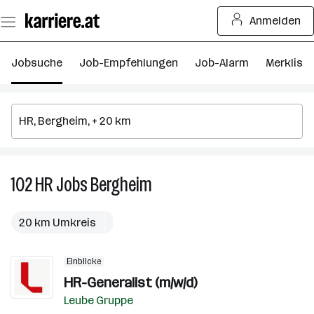
Zum
Anmelden
Seiteninhalt
springen
Jobsuche
Job-Empfehlungen
Job-Alarm
Merkliste
102
HR
Jobs
Bergheim
102
HR
Jobs
20 km Umkreis
in
Bergheim
Einblicke
HR-Generalist (m/w/d)
Leube Gruppe