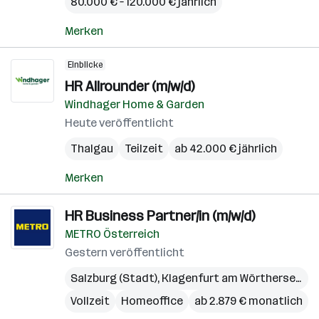
80.000 € – 120.000 € jährlich
Merken
Einblicke
HR Allrounder (m/w/d)
Windhager Home & Garden
Heute veröffentlicht
Thalgau
Teilzeit
ab 42.000 € jährlich
Merken
HR Business Partner/in (m/w/d)
METRO Österreich
Gestern veröffentlicht
Salzburg (Stadt)
,
Klagenfurt am Wörthersee
,
Sp
Vollzeit
Homeoffice
ab 2.879 € monatlich