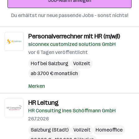
Job-Alarm anlegen
Du erhältst nur neue passende Jobs – sonst nichts!
Personalverrechner mit HR (m/w/i)
siconnex customized solutions GmbH
vor 6 Tagen veröffentlicht
Hof bei Salzburg
Vollzeit
ab 3.700 € monatlich
Merken
HR Leitung
HR Consulting Ines Schöffmann GmbH
26.7.2026
Salzburg (Stadt)
Vollzeit
Homeoffice