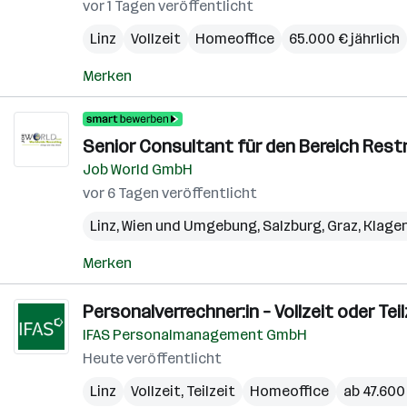
vor 1 Tagen veröffentlicht
Linz
Vollzeit
Homeoffice
65.000 € jährlich
Merken
Senior Consultant für den Bereich Restr
Job World GmbH
vor 6 Tagen veröffentlicht
Linz
,
Wien und Umgebung
,
Salzburg
,
Graz
,
Klage
Merken
Personalverrechner:in – Vollzeit oder Tei
IFAS Personalmanagement GmbH
Heute veröffentlicht
Linz
Vollzeit, Teilzeit
Homeoffice
ab 47.600 