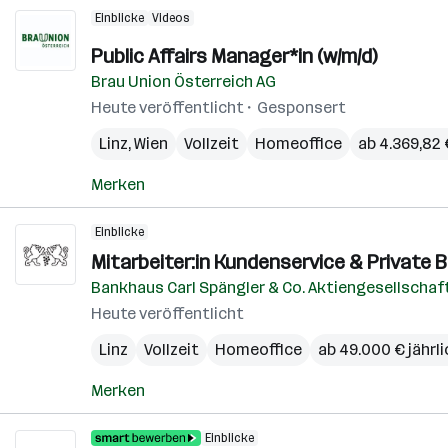
Einblicke
Videos
Public Affairs Manager*in (w/m/d)
Brau Union Österreich AG
Heute veröffentlicht
Gesponsert
Linz
,
Wien
Vollzeit
Homeoffice
ab 4.369,82
Merken
Einblicke
Mitarbeiter:in Kundenservice & Private 
Bankhaus Carl Spängler & Co. Aktiengesellschaf
Heute veröffentlicht
Linz
Vollzeit
Homeoffice
ab 49.000 € jährli
Merken
Einblicke