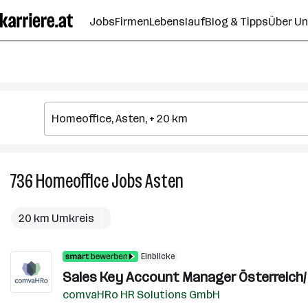
Zum
Jobs
Firmen
Lebenslauf
Blog & Tipps
Über U
Seiteninhalt
springen
736
Homeoffice
Jobs
Asten
736
Homeoffice
Jobs
20 km Umkreis
in
Asten
Einblicke
Sales Key Account Manager Österreich/
comvaHRo HR Solutions GmbH