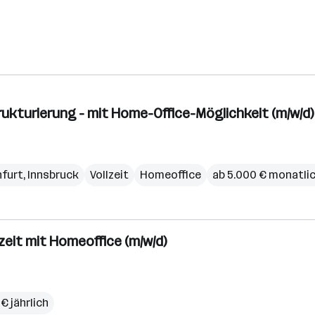
ukturierung - mit Home-Office-Möglichkeit (m/w/d)
nfurt
,
Innsbruck
Vollzeit
Homeoffice
ab 5.000 € monatli
lzeit mit Homeoffice (m/w/d)
€ jährlich