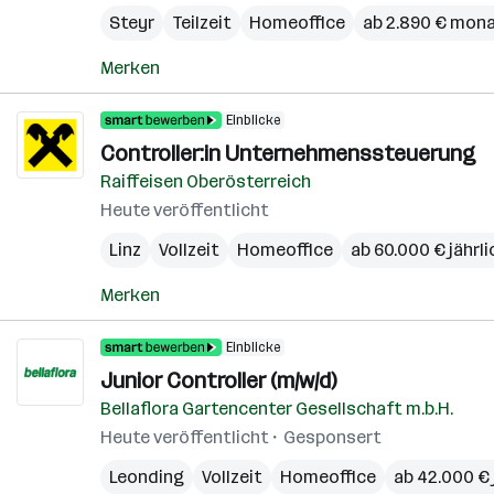
Steyr
Teilzeit
Homeoffice
ab 2.890 € mona
Merken
Einblicke
Controller:in Unternehmenssteuerung
Raiffeisen Oberösterreich
Heute veröffentlicht
Linz
Vollzeit
Homeoffice
ab 60.000 € jährli
Merken
Einblicke
Junior Controller (m/w/d)
Bellaflora Gartencenter Gesellschaft m.b.H.
Heute veröffentlicht
Gesponsert
Leonding
Vollzeit
Homeoffice
ab 42.000 € 