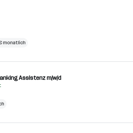
 € monatlich
Banking Assistenz m/w/d
t
ch