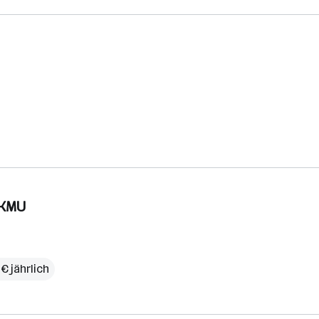
 KMU
€ jährlich