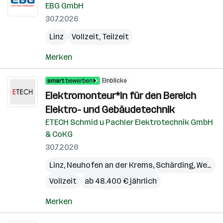
EBG GmbH
30.7.2026
Linz
Vollzeit, Teilzeit
Merken
Einblicke
Elektromonteur*in für den Bereich
Elektro- und Gebäudetechnik
ETECH Schmid u Pachler Elektrotechnik GmbH
& CoKG
30.7.2026
Linz
,
Neuhofen an der Krems
,
Schärding
,
Wels
,
W
Vollzeit
ab 48.400 € jährlich
Merken