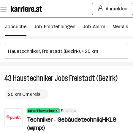
Zum
Anmelden
Seiteninhalt
springen
Jobsuche
Job-Empfehlungen
Job-Alarm
Merkliste
43
Haustechniker
Jobs
Freistadt (Bezirk)
43
Hauste
Jobs
20 km Umkreis
in
Freist
Einblicke
(Bezirk
Techniker - Gebäudetechnik/HKLS
(w/m/x)