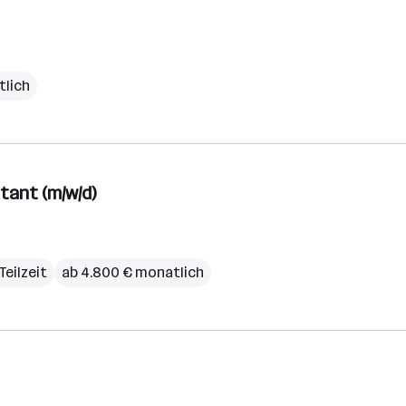
tlich
stant (m/w/d)
 Teilzeit
ab 4.800 € monatlich