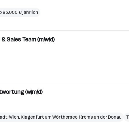
b 85.000 € jährlich
 & Sales Team (m/w/d)
twortung (w/m/d)
tadt
,
Wien
,
Klagenfurt am Wörthersee
,
Krems an der Donau
T