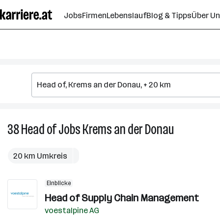
Zum
Jobs
Firmen
Lebenslauf
Blog & Tipps
Über U
Seiteninhalt
springen
38
Head of
Jobs
Krems an der Donau
38
Head
of
20 km Umkreis
Jobs
in
Einblicke
Krems
Head of Supply Chain Management
an
der
voestalpine AG