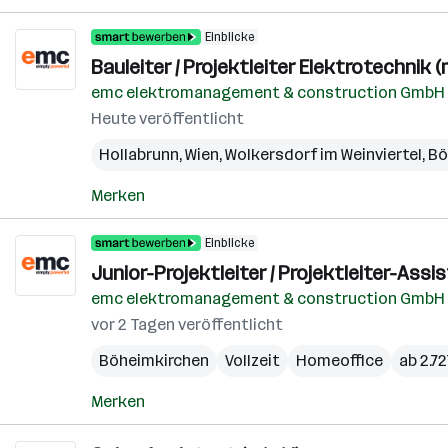
Einblicke
Bauleiter / Projektleiter Elektrotechnik (
emc elektromanagement & construction GmbH
Heute veröffentlicht
Hollabrunn
,
Wien
,
Wolkersdorf im Weinviertel
,
Bö
Merken
Einblicke
Junior-Projektleiter / Projektleiter-Assi
emc elektromanagement & construction GmbH
vor 2 Tagen veröffentlicht
Böheimkirchen
Vollzeit
Homeoffice
ab 2.7
Merken