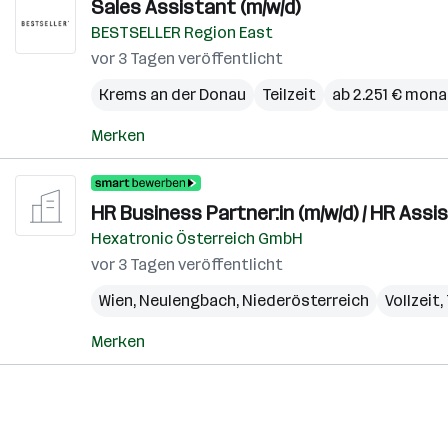
Sales Assistant (m/w/d)
BESTSELLER Region East
vor 3 Tagen veröffentlicht
Krems an der Donau
Teilzeit
ab 2.251 € mona
Merken
HR Business Partner:in (m/w/d) / HR Assi
Hexatronic Österreich GmbH
vor 3 Tagen veröffentlicht
Wien
,
Neulengbach
,
Niederösterreich
Vollzeit,
Merken