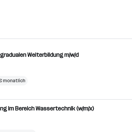
tgradualen Weiterbildung m/w/d
 € monatlich
ung im Bereich Wassertechnik (w/m/x)