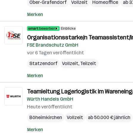
Ober-Grafendorf
Vollzeit
Homeoffice
ab 3
Merken
Einblicke
Organisationsstarke/n Teamassistent/i
FSE Brandschutz GmbH
vor 6 Tagen veröffentlicht
Statzendorf
Vollzeit, Teilzeit
Merken
Teamleitung Lagerlogistik im Wareneinga
Würth Handels GmbH
Heute veröffentlicht
Böheimkirchen
Vollzeit
ab 50.000 € jährlich
Merken