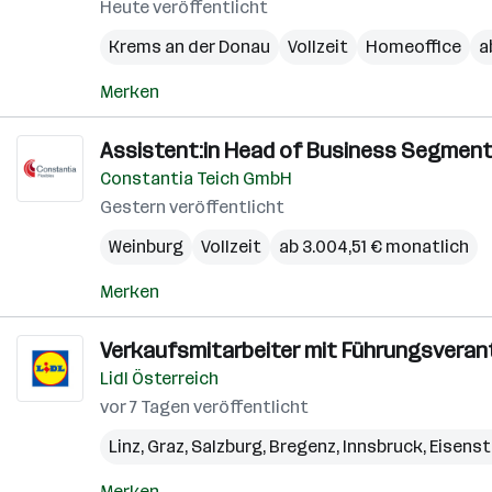
Donau
Heute veröffentlicht
Krems an der Donau
Vollzeit
Homeoffice
a
Merken
Assistent:in Head of Business Segment
Constantia Teich GmbH
Gestern veröffentlicht
Weinburg
Vollzeit
ab 3.004,51 € monatlich
Merken
Verkaufsmitarbeiter mit Führungsveran
Lidl Österreich
vor 7 Tagen veröffentlicht
Linz
,
Graz
,
Salzburg
,
Bregenz
,
Innsbruck
,
Eisens
Merken