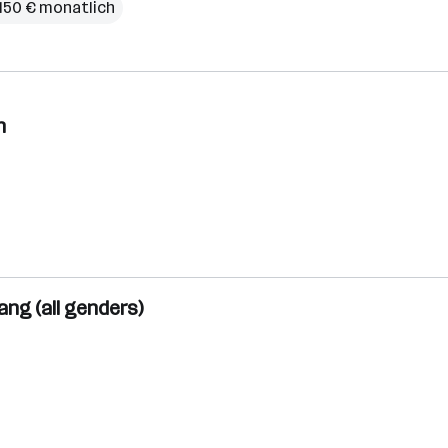
.150 € monatlich
n
ng (all genders)