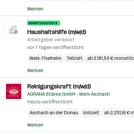
Merken
Haushaltshilfe (m/w/d)
Arbeitgeber verdeckt
vor 7 Tagen veröffentlicht
Wels-Thalheim
Teilzeit
ab 2.181,53 € monatli
Merken
Reinigungskraft (m/w/d)
AGRANA Stärke GmbH - Werk Aschach
Heute veröffentlicht
Aschach an der Donau
Vollzeit
ab 2.251,16 €
Merken