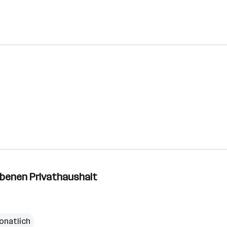
obenen Privathaushalt
onatlich