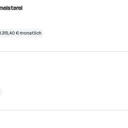
meisterei
 3.315,40 € monatlich
h