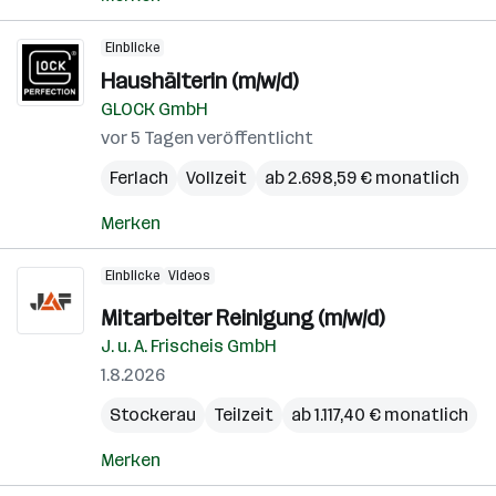
Einblicke
Haushälterin (m/w/d)
GLOCK GmbH
vor 5 Tagen veröffentlicht
Ferlach
Vollzeit
ab 2.698,59 € monatlich
Merken
Einblicke
Videos
Mitarbeiter Reinigung (m/w/d)
J. u. A. Frischeis GmbH
1.8.2026
Stockerau
Teilzeit
ab 1.117,40 € monatlich
Merken