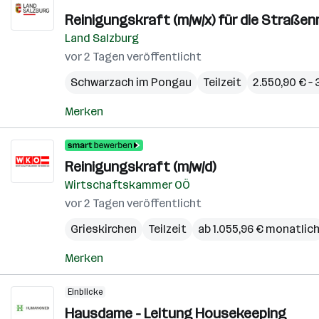
Reinigungskraft (m/w/x) für die Straßen
Land Salzburg
vor 2 Tagen veröffentlicht
Schwarzach im Pongau
Teilzeit
2.550,90 € –
Merken
Reinigungskraft (m/w/d)
Wirtschaftskammer OÖ
vor 2 Tagen veröffentlicht
Grieskirchen
Teilzeit
ab 1.055,96 € monatlic
Merken
Einblicke
Hausdame - Leitung Housekeeping