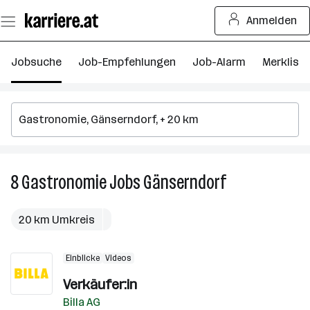
Zum
Anmelden
Seiteninhalt
springen
Jobsuche
Job-Empfehlungen
Job-Alarm
Merkliste
8
Gastronomie
Jobs
Gänserndorf
8
Gastronomie
Jobs
20 km Umkreis
in
Gänserndorf
Einblicke
Videos
Verkäufer:in
Billa AG