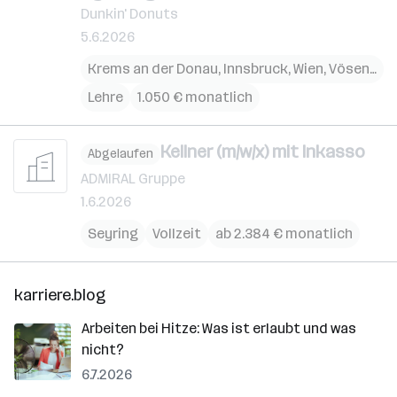
Dunkin' Donuts
5.6.2026
Krems an der Donau
,
Innsbruck
,
Wien
,
Vösendorf
Lehre
1.050 € monatlich
Kellner (m/w/x) mit Inkasso
Abgelaufen
ADMIRAL Gruppe
1.6.2026
Seyring
Vollzeit
ab 2.384 € monatlich
karriere.blog
Arbeiten bei Hitze: Was ist erlaubt und was
nicht?
6.7.2026