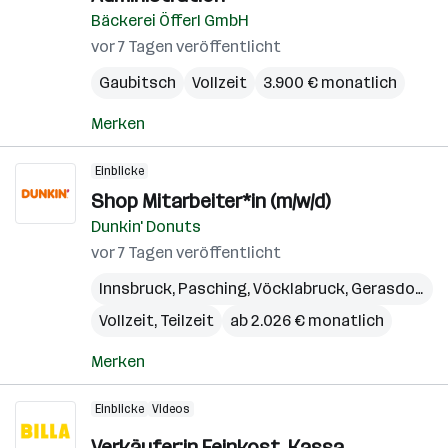
Bäckerei Öfferl GmbH
vor 7 Tagen veröffentlicht
Gaubitsch
Vollzeit
3.900 € monatlich
Merken
Einblicke
Shop Mitarbeiter*in (m/w/d)
Dunkin' Donuts
vor 7 Tagen veröffentlicht
Innsbruck
,
Pasching
,
Vöcklabruck
,
Gerasdorf bei Wien
Vollzeit, Teilzeit
ab 2.026 € monatlich
Merken
Einblicke
Videos
Verkäufer:in Feinkost, Kassa