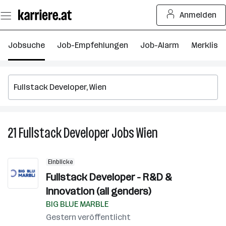
Zum
Anmelden
Seiteninhalt
springen
Jobsuche
Job-Empfehlungen
Job-Alarm
Merkliste
21
Fullstack Developer
Jobs
Wien
21
Fullstack
Developer
Einblicke
Jobs
Fullstack Developer - R&D &
in
Innovation (all genders)
Wien
BIG BLUE MARBLE
Gestern veröffentlicht