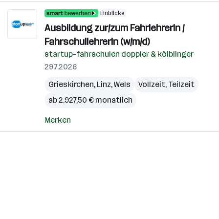
Einblicke
Ausbildung zur/zum FahrlehrerIn /
FahrschullehrerIn (w/m/d)
startup-fahrschulen doppler & kölblinger
29.7.2026
Grieskirchen
,
Linz
,
Wels
Vollzeit, Teilzeit
ab 2.927,50 € monatlich
Merken