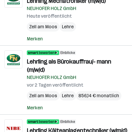
Lehrling Mechatroniker (m/w/d)
NEUHOFER HOLZ GmbH
Heute veröffentlicht
Zell am Moos
Lehre
Merken
Einblicke
Lehrling als Bürokauffrau/- mann
(m/w/d)
NEUHOFER HOLZ GmbH
vor 2 Tagen veröffentlicht
Zell am Moos
Lehre
856,14 € monatlich
Merken
Einblicke
Lehrling Kälteanlagentechniker (w/m/d)