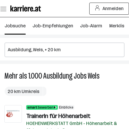
Zum
Anmelden
Seiteninhalt
springen
Jobsuche
Job-Empfehlungen
Job-Alarm
Merkliste
Mehr als 1.000
Ausbildung
Jobs
Wels
Mehr
als
1.000
20 km Umkreis
Ausbildung
Jobs
Einblicke
in
TrainerIn für Höhenarbeit
Wels
HOEHENWERKSTATT GmbH - Höhenarbeit &