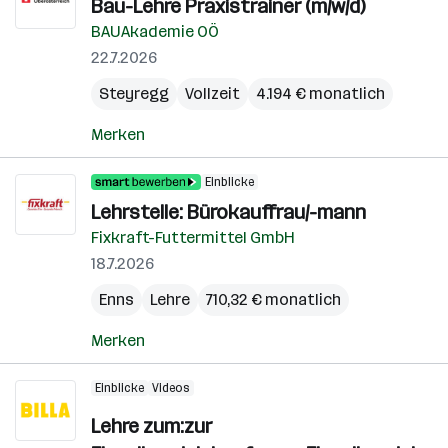
Bau-Lehre Praxistrainer (m/w/d)
BAUAkademie OÖ
22.7.2026
Steyregg
Vollzeit
4.194 € monatlich
Merken
Einblicke
Lehrstelle: Bürokauffrau/-mann
Fixkraft-Futtermittel GmbH
18.7.2026
Enns
Lehre
710,32 € monatlich
Merken
Einblicke
Videos
Lehre zum:zur