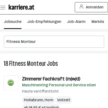
Zum
Anmelden
Seiteninhalt
springen
Jobsuche
Job-Empfehlungen
Job-Alarm
Merkliste
18
Fitness Monteur
Jobs
18
Fitness
Monteur
Zimmerer Fachkraft (m/w/d)
Jobs
Maschinenring Personal und Service eGen
Heute veröffentlicht
Hollabrunn
,
Horn
Vollzeit
ab 18,92 € stündlich