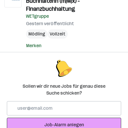
BuchhalterIn (m/w/x) -
Finanzbuchhaltung
WETgruppe
Gestern veröffentlicht
Mödling
Vollzeit
Merken
Sollen wir dir neue Jobs für genau diese
Suche schicken?
E-
Mail-
Adresse
Job-Alarm anlegen