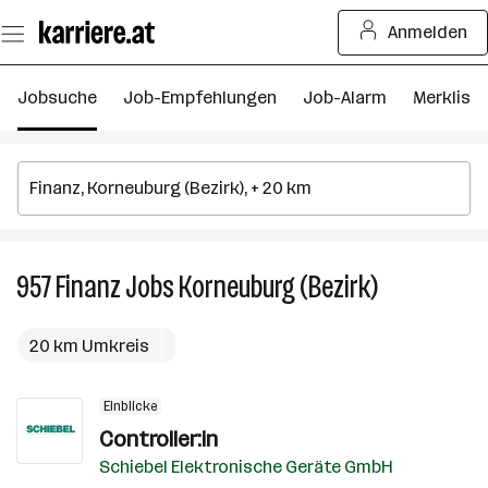
Zum
Anmelden
Seiteninhalt
springen
Jobsuche
Job-Empfehlungen
Job-Alarm
Merkliste
957
Finanz
Jobs
Korneuburg (Bezirk)
957
Finanz
Jobs
20 km Umkreis
in
Korneuburg
Einblicke
(Bezirk)
Controller:in
Schiebel Elektronische Geräte GmbH