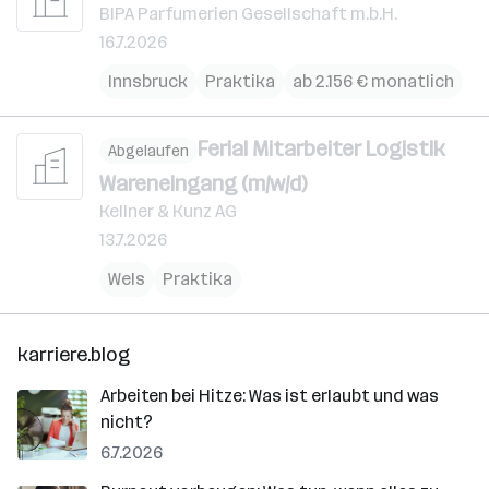
BIPA Parfumerien Gesellschaft m.b.H.
16.7.2026
Innsbruck
Praktika
ab 2.156 € monatlich
Ferial Mitarbeiter Logistik
Abgelaufen
Wareneingang (m/w/d)
Kellner & Kunz AG
13.7.2026
Wels
Praktika
karriere.blog
Arbeiten bei Hitze: Was ist erlaubt und was
nicht?
6.7.2026