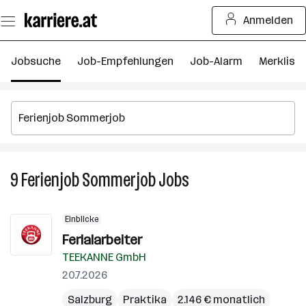
Zum
Anmelden
Seiteninhalt
springen
Jobsuche
Job-Empfehlungen
Job-Alarm
Merkliste
9
Ferienjob Sommerjob
Jobs
9
Ferienjob
Sommerjob
Einblicke
Jobs
Ferialarbeiter
TEEKANNE GmbH
20.7.2026
Salzburg
Praktika
2.146 € monatlich