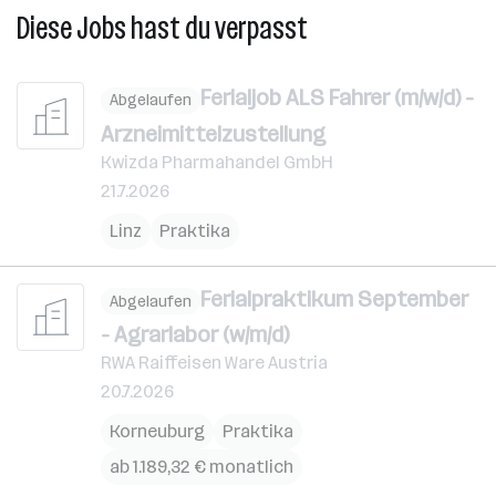
Diese Jobs hast du verpasst
Ferialjob ALS Fahrer (m/w/d) -
Abgelaufen
Arzneimittelzustellung
Kwizda Pharmahandel GmbH
21.7.2026
Linz
Praktika
Ferialpraktikum September
Abgelaufen
- Agrarlabor (w/m/d)
RWA Raiffeisen Ware Austria
20.7.2026
Korneuburg
Praktika
ab 1.189,32 € monatlich