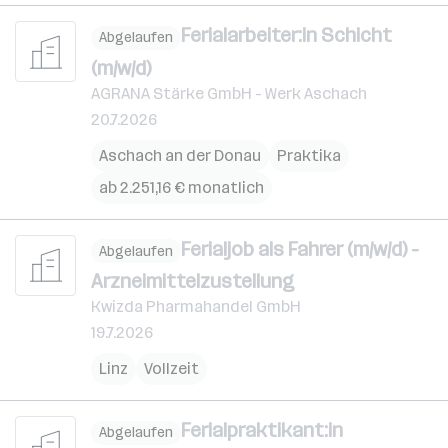
Ferialarbeiter:in Schicht
Abgelaufen
(m/w/d)
AGRANA Stärke GmbH - Werk Aschach
20.7.2026
Aschach an der Donau
Praktika
ab 2.251,16 € monatlich
Ferialjob als Fahrer (m/w/d) -
Abgelaufen
Arzneimittelzustellung
Kwizda Pharmahandel GmbH
19.7.2026
Linz
Vollzeit
Ferialpraktikant:in
Abgelaufen