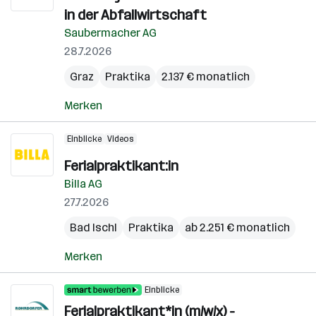
in der Abfallwirtschaft
Saubermacher AG
28.7.2026
Graz
Praktika
2.137 € monatlich
Merken
Einblicke
Videos
Ferialpraktikant:in
Billa AG
27.7.2026
Bad Ischl
Praktika
ab 2.251 € monatlich
Merken
Einblicke
Ferialpraktikant*in (m/w/x) -