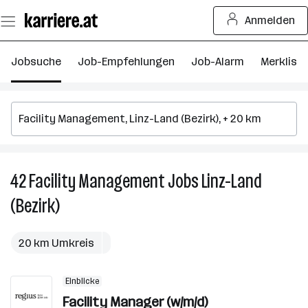
Zum
Anmelden
Seiteninhalt
springen
Jobsuche
Job-Empfehlungen
Job-Alarm
Merkliste
42
Facility Management
Jobs
Linz-Land
4
Fa
(Bezirk)
M
J
in
20 km Umkreis
Li
L
Einblicke
(B
Facility Manager (w/m/d)