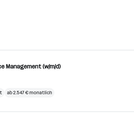
ce Management (w/m/d)
it
ab 2.547 € monatlich