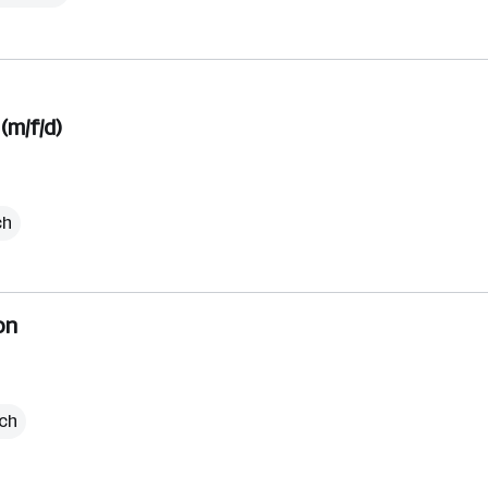
(m/f/d)
ch
on
ich