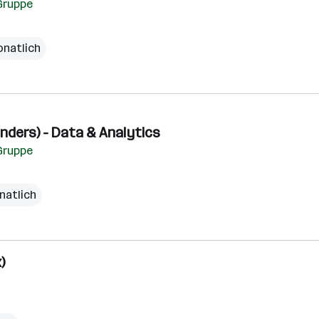
Gruppe
onatlich
enders) - Data & Analytics
Gruppe
natlich
)