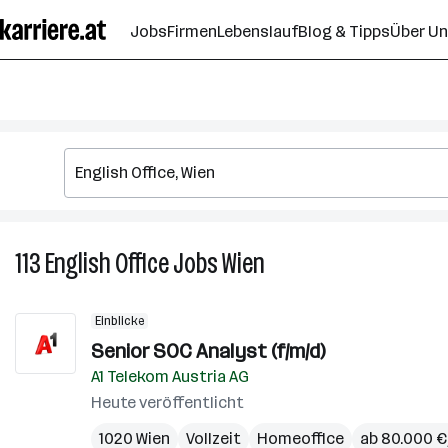
Zum
Jobs
Firmen
Lebenslauf
Blog & Tipps
Über U
Seiteninhalt
springen
113
English Office
Jobs
Wien
113
English
Office
Einblicke
Jobs
Senior SOC Analyst (f/m/d)
in
A1 Telekom Austria AG
Wien
Heute veröffentlicht
1020 Wien
Vollzeit
Homeoffice
ab 80.000 € 