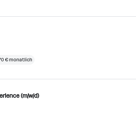
70 € monatlich
rience (m/w/d)