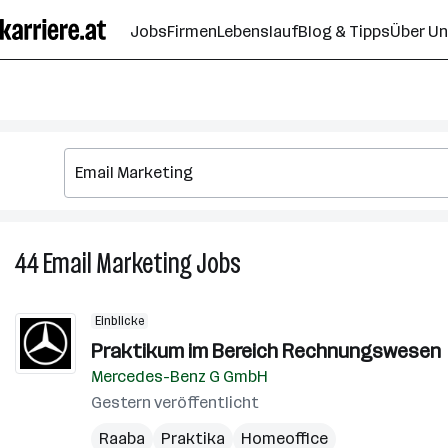
Zum
Jobs
Firmen
Lebenslauf
Blog & Tipps
Über U
Seiteninhalt
springen
44
Email Marketing
Jobs
44
Email
Marketing
Einblicke
Jobs
Praktikum im Bereich Rechnungswesen
Mercedes-Benz G GmbH
Gestern veröffentlicht
Raaba
Praktika
Homeoffice