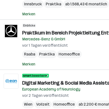
Innsbruck
Praktika
ab 1.568,43 € monatlich
Merken
Einblicke
Praktikum im Bereich Projektleitung E
Mercedes-Benz G GmbH
vor 1 Tagen veröffentlicht
Raaba
Praktika
Homeoffice
Merken
Digital Marketing & Social Media Assist
European Academy of Neurology
vor 2 Tagen veröffentlicht
Wien
Vollzeit
Homeoffice
ab 2.200 € monat