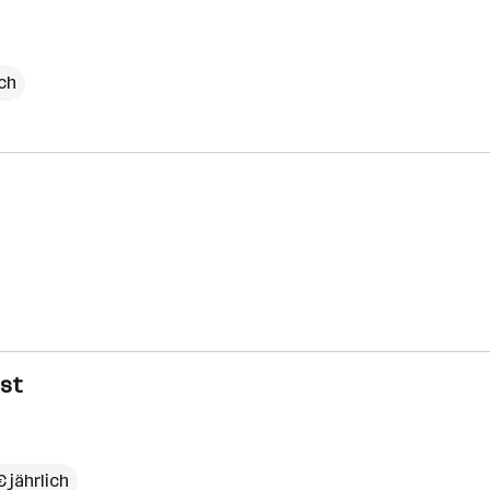
ich
nst
 jährlich