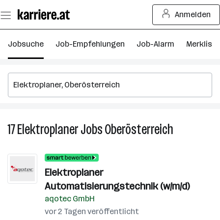
Zum
Anmelden
Seiteninhalt
springen
Jobsuche
Job-Empfehlungen
Job-Alarm
Merkliste
17
Elektroplaner
Jobs
Oberösterreich
17
Elektroplane
Jobs
in
Elektroplaner
Oberösterre
Automatisierungstechnik (w/m/d)
aqotec GmbH
vor 2 Tagen veröffentlicht