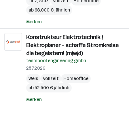
Linz
,
Graz
Vollzeit
Homeoffice
ab 68.000 € jährlich
Merken
Konstrukteur Elektrotechnik /
Elektroplaner – schaffe Stromkreise
die begeistern! (m/w/d)
teampool engineering gmbh
25.7.2026
Wels
Vollzeit
Homeoffice
ab 52.500 € jährlich
Merken