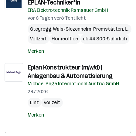
EPLAN-Techniker*in
ERA Elektrotechnik Ramsauer GmbH
vor 6 Tagen veröffentlicht
Steyregg
,
Wals-Siezenheim
,
Premstätten
,
Innsbruck
Vollzeit
Homeoffice
ab 44.800 € jährlich
Merken
Eplan Konstrukteur (m/w/d) |
Anlagenbau & Automatisierung
Michael Page International Austria GmbH
29.7.2026
Linz
Vollzeit
Merken