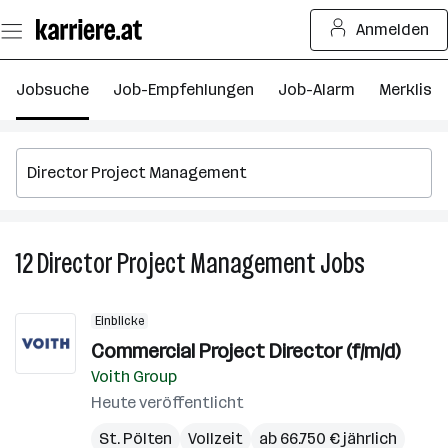
Zum
Anmelden
Seiteninhalt
springen
Jobsuche
Job-Empfehlungen
Job-Alarm
Merkliste
12
Director Project Management
Jobs
12
Director
Project
Einblicke
Manageme
Commercial Project Director (f/m/d)
Jobs
Voith Group
Heute veröffentlicht
St. Pölten
Vollzeit
ab 66.750 € jährlich