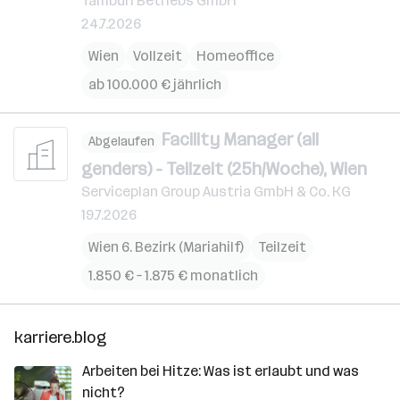
Tamburi Betriebs GmbH
24.7.2026
Wien
Vollzeit
Homeoffice
ab 100.000 € jährlich
Facility Manager (all
Abgelaufen
genders) - Teilzeit (25h/Woche), Wien
Serviceplan Group Austria GmbH & Co. KG
19.7.2026
Wien 6. Bezirk (Mariahilf)
Teilzeit
1.850 € – 1.875 € monatlich
karriere.blog
Arbeiten bei Hitze: Was ist erlaubt und was
nicht?