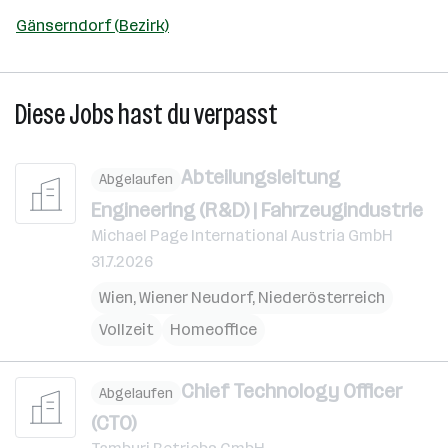
Gänserndorf (Bezirk)
Diese Jobs hast du verpasst
Abteilungsleitung
Abgelaufen
Engineering (R&D) | Fahrzeugindustrie
Michael Page International Austria GmbH
31.7.2026
Wien
,
Wiener Neudorf
,
Niederösterreich
Vollzeit
Homeoffice
Chief Technology Officer
Abgelaufen
(CTO)