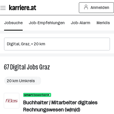
Zum
Anmelden
Seiteninhalt
springen
Jobsuche
Job-Empfehlungen
Job-Alarm
Merkliste
67
Digital
Jobs
Graz
67
Digital
Jobs
20 km Umkreis
in
Graz
Buchhalter / Mitarbeiter digitales
Rechnungswesen (w/m/d)