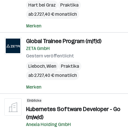
Hart bei Graz
Praktika
ab 2.727,40 € monatlich
Merken
Global Trainee Program (m/f/d)
ZETA GmbH
Gestern veröffentlicht
Lieboch
,
Wien
Praktika
ab 2.727,40 € monatlich
Merken
Einblicke
Kubernetes Software Developer - Go
(m/w/d)
Anexia Holding GmbH