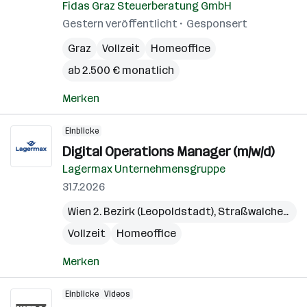
Fidas Graz Steuerberatung GmbH
Gestern veröffentlicht
Gesponsert
Graz
Vollzeit
Homeoffice
ab 2.500 € monatlich
Merken
Einblicke
Digital Operations Manager (m/w/d)
Lagermax Unternehmensgruppe
31.7.2026
Wien 2. Bezirk (Leopoldstadt)
,
Straßwalchen
,
Pr
Vollzeit
Homeoffice
Merken
Einblicke
Videos