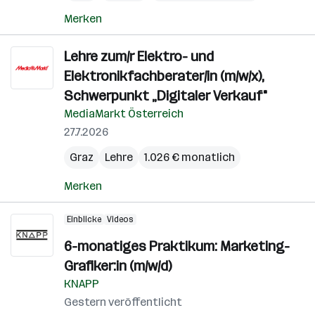
Merken
Lehre zum/r Elektro- und
Elektronikfachberater/in (m/w/x),
Schwerpunkt „Digitaler Verkauf"
MediaMarkt Österreich
27.7.2026
Graz
Lehre
1.026 € monatlich
Merken
Einblicke
Videos
6-monatiges Praktikum: Marketing-
Grafiker:in (m/w/d)
KNAPP
Gestern veröffentlicht