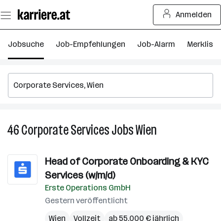
Zum
Anmelden
Seiteninhalt
springen
Jobsuche
Job-Empfehlungen
Job-Alarm
Merkliste
46
Corporate Services
Jobs
Wien
46
Corporate
Services
Head of Corporate Onboarding & KYC
Jobs
Services (w/m/d)
in
Wien
Erste Operations GmbH
Gestern veröffentlicht
Wien
Vollzeit
ab 55.000 € jährlich