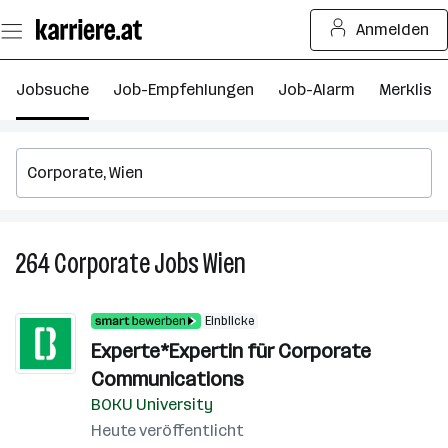
Zum
Anmelden
Seiteninhalt
springen
Jobsuche
Job-Empfehlungen
Job-Alarm
Merkliste
264
Corporate
Jobs
Wien
264
Corporate
Jobs
Einblicke
in
Experte*Expertin für Corporate
Wien
Communications
BOKU University
Heute veröffentlicht