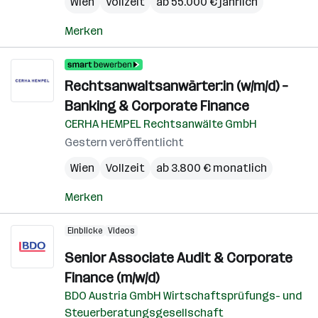
Wien
Vollzeit
ab 55.000 € jährlich
Merken
Rechtsanwaltsanwärter:in (w/m/d) –
Banking & Corporate Finance
CERHA HEMPEL Rechtsanwälte GmbH
Gestern veröffentlicht
Wien
Vollzeit
ab 3.800 € monatlich
Merken
Einblicke
Videos
Senior Associate Audit & Corporate
Finance (m/w/d)
BDO Austria GmbH Wirtschaftsprüfungs- und
Steuerberatungsgesellschaft