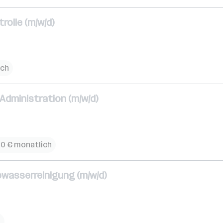
olle (m/w/d)
ich
 Administration (m/w/d)
00 € monatlich
bwasserreinigung (m/w/d)
h