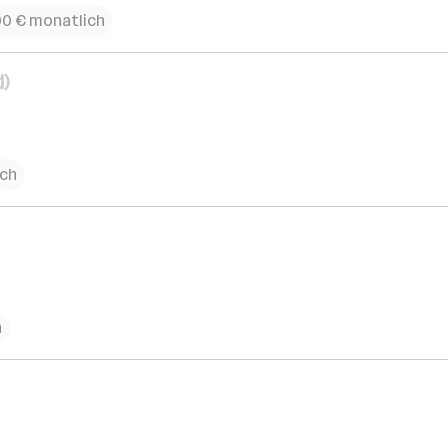
00 € monatlich
)
ich
h