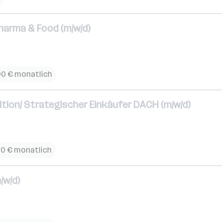
harma & Food (m/w/d)
00 € monatlich
tion/ Strategischer Einkäufer DACH (m/w/d)
00 € monatlich
/w/d)