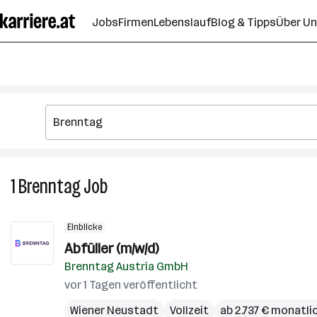
Zum
Jobs
Firmen
Lebenslauf
Blog & Tipps
Über U
Seiteninhalt
springen
1
Brenntag
Job
1
Brenntag
Job
Einblicke
Abfüller (m/w/d)
Brenntag Austria GmbH
vor 1 Tagen veröffentlicht
Wiener Neustadt
Vollzeit
ab 2.737 € monatli