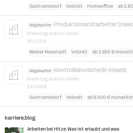
Guntramsdorf
Vollzeit
Homeoffice
ab 2.8
Produktionsmitarbeiter (m/w/d
Abgelaufen
Brenntag Austria GmbH
30.1.2026
Wiener Neustadt
Vollzeit
ab 2.650 € monatl
Kontrolllaborleiter/in (m/w/d)
Abgelaufen
Brenntag Austria GmbH
24.1.2026
Guntramsdorf
Vollzeit
ab 5.000 € monatlic
karriere.blog
Arbeiten bei Hitze: Was ist erlaubt und was