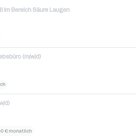
) im Bereich Säure Laugen
ebsbüro (m/w/d)
ich
w/d)
00 € monatlich