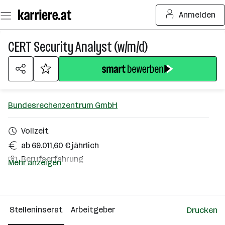
Zum
Anmelden
Seiteninhalt
springen
CERT Security Analyst (w/m/d)
Bundesrechenzentrum GmbH
Vollzeit
ab 69.011,60 € jährlich
Berufserfahrung
Mehr anzeigen
Homeoffice möglich
Wien
Stelleninserat
Arbeitgeber
Drucken
Über das Unternehmen