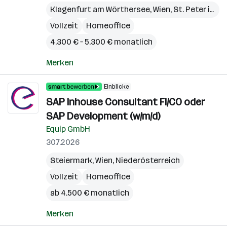
Klagenfurt am Wörthersee
,
Wien
,
St. Peter in der Au
Vollzeit
Homeoffice
4.300 € – 5.300 € monatlich
Merken
Einblicke
SAP Inhouse Consultant FI/CO oder
SAP Development (w/m/d)
Equip GmbH
30.7.2026
Steiermark
,
Wien
,
Niederösterreich
Vollzeit
Homeoffice
ab 4.500 € monatlich
Merken