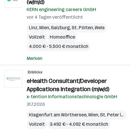
(w/m/d)
KERN engineering careers GmbH
vor 4 Tagen veröffentlicht
Linz
,
Wien
,
Salzburg
,
St. Pölten
,
Wels
Vollzeit
Homeoffice
4.000 € – 5.500 € monatlich
Merken
Einblicke
eHealth Consultant/Developer
Applications Integration (m/w/d)
x-tention Informationstechnologie GmbH
31.7.2026
Klagenfurt am Wörthersee
,
Wien
,
St. Peter in der Au
Vollzeit
3.492 € – 4.092 € monatlich