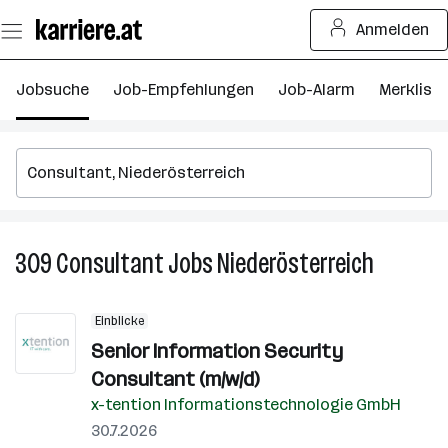
Zum
Anmelden
Seiteninhalt
springen
Jobsuche
Job-Empfehlungen
Job-Alarm
Merkliste
309
Consultant
Jobs
Niederösterreich
309
Consulta
Jobs
Einblicke
in
Senior Information Security
Niederöst
Consultant (m/w/d)
x-tention Informationstechnologie GmbH
30.7.2026